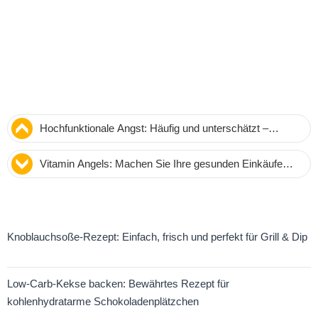
Hochfunktionale Angst: Häufig und unterschätzt –
Psychologin Perpetua Neo erklärt und gibt Tipps
Vitamin Angels: Machen Sie Ihre gesunden Einkäufe
noch wirkungsvoller – Spenden Sie für Mütter und
Kinder
Knoblauchsoße-Rezept: Einfach, frisch und perfekt für Grill & Dip
Low-Carb-Kekse backen: Bewährtes Rezept für
kohlenhydratarme Schokoladenplätzchen